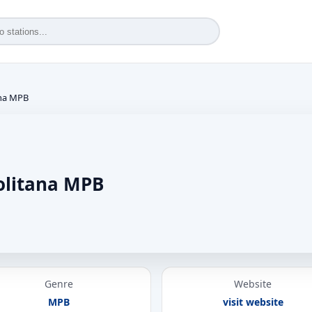
ana MPB
olitana MPB
Genre
Website
MPB
visit website