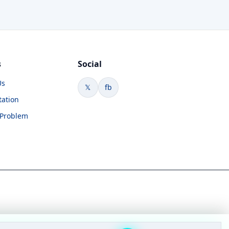
s
Social
Us
𝕏
fb
tation
 Problem