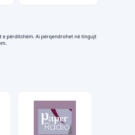
t e përditshëm. Ai përqendrohet në tingujt
ëm.