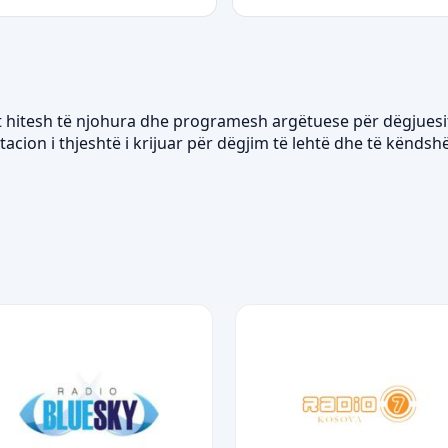
ët hitesh të njohura dhe programesh argëtuese për dëgjuesi
cion i thjeshtë i krijuar për dëgjim të lehtë dhe të këndsh