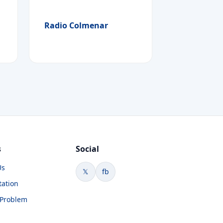
Radio Colmenar
s
Social
Us
𝕏
fb
tation
 Problem