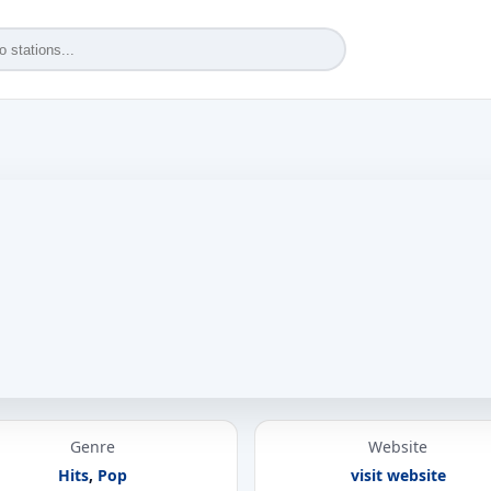
Genre
Website
Hits
,
Pop
visit website