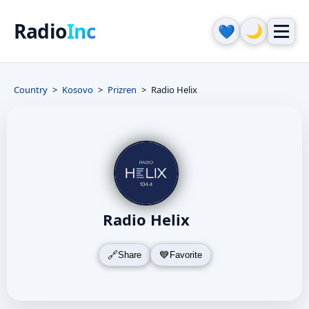
Radio
Inc
🌙
💙
Country
Kosovo
Prizren
Radio Helix
Radio Helix
Share
Favorite