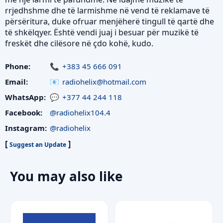
rrjedhshme dhe të larmishme në vend të reklamave të
përsëritura, duke ofruar menjëherë tingull të qartë dhe
të shkëlqyer. Është vendi juaj i besuar për muzikë të
freskët dhe cilësore në çdo kohë, kudo.
Phone:
+383 45 666 091
Email:
radiohelix@hotmail.com
WhatsApp:
+377 44 244 118
Facebook:
@radiohelix104.4
Instagram:
@radiohelix
[
]
Suggest an Update
You may also like