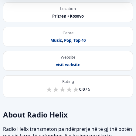
Location
Prizren • Kosovo
Genre
Music
,
Pop
,
Top 40
Website
visit website
Rating
★
★
★
★
★
★
★
★
★
★
0.0
/ 5
About Radio Helix
Radio Helix transmeton pa ndërprerje në të gjithë botën
me një larmi të pafundme. Ne luajmë muzikë të